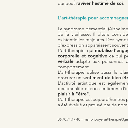
qui peut
raviver l'estime de soi
.
L'art-thérapie pour accompagne
Le syndrome démentiel (Alzheimer
de la vieillesse. Il altère cons
existentielles majeures. Des symp
d'expression apparaissent souvent
L'art-thérapie, qui
mobilise l'en
corporelle et cognitive
ce qui pe
verbale
adapté aux personnes att
comportement.
L'art-thérapie utilise aussi le pl
procurer un
sentiment de bien-êtr
L'activité artistique est égalem
personnalité et son sentiment d'i
plaisir à "être"
.
L'art-thérapie est aujourd'hui trè
a été évalué et prouvé par de nom
06.70.74.17.40 –
marionboyer.arttherapie@g