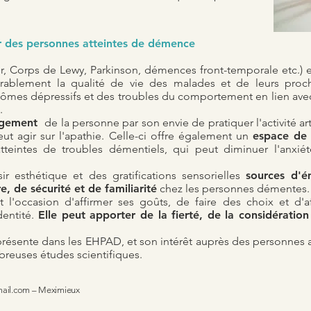
r des personnes atteintes de démence
, Corps de Lewy, Parkinson, démences front-temporale etc.) e
idérablement la qualité de vie des malades et de leurs pro
tômes dépressifs et des troubles du comportement en lien avec
.
gagement
de la personne par son envie de pratiquer l'activité a
ut agir sur l'apathie. Celle-ci offre également un
espace de 
eintes de troubles démentiels, qui peut diminuer l'anxiét
aisir esthétique et des gratifications sensorielles
sources d'é
e, de sécurité et de familiarité
chez les personnes démentes.
ent l'occasion d'affirmer ses goûts, de faire des choix et d
dentité.
Elle peut apporter de la fierté, de la considératio
s présente dans les EHPAD, et son intérêt auprès des personnes 
breuses études scientifiques.
mail.com
– Meximieux