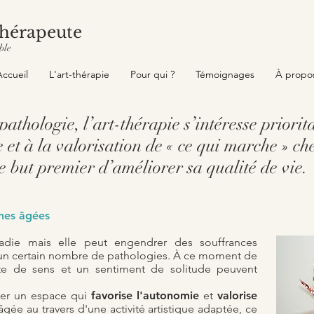
hérapeute
ble
Accueil
L'art-thérapie
Pour qui ?
Témoignages
À propo
pathologie, l’art-thérapie s’intéresse priori
 et à la valorisation de « ce qui marche » che
e but premier d’améliorer sa qualité de vie.
nnes âgées
ladie mais elle peut
engendrer des souffrances
u'un certain nombre de pathologies. À ce moment de
rte de sens et un sentiment de solitude peuvent
nter un espace qui
favorise l'autonomie
et
valorise
gée au travers d'une activité artistique adaptée, ce