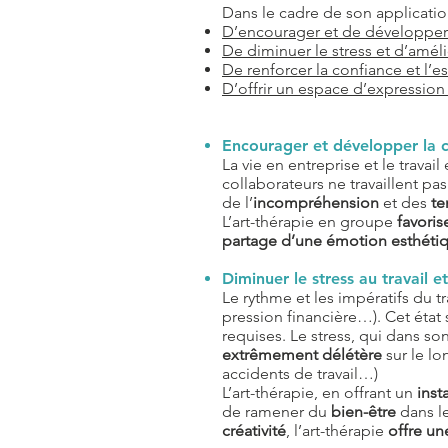
Dans le cadre de son application
D’encourager et de développer 
De diminuer le stress et d’améli
De renforcer la confiance et l’e
D’offrir un espace d’expressio
Encourager et développer la c
La vie en entreprise et le travail
collaborateurs ne travaillent p
de l’
incompréhension
et des
te
L’art-thérapie en groupe
favoris
partage d’une émotion esthéti
Diminuer le stress au travail e
Le rythme et les impératifs du t
pression financière…). Cet état 
requises. Le stress, qui dans s
extrêmement délétère
sur le lo
accidents de travail…)
L’art-thérapie, en offrant un
inst
de ramener du
bien-être
dans l
créativité
, l’art-thérapie
offre un