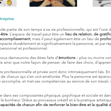
treprise
de partie de son temps à sa vie professionnelle, qui est l’une
-être
. L’espace de travail peut être un
lieu de relation
,
de gratifi
accomplissement
, mais il peut également être un lieu de
profo
mpacte durablement et significativement la personne, et par r
ersonnel et professionnel.
nous demeurons des êtres faits d’
émotions
– plus ou moins con
lle ainsi que notre façon de penser, de faire des choix, d’appren
re professionnelle et privée sont donc intrinsèquement liés. En y
de chacun qui s’en voit améliorée. Plus la personne est épanoui
e accomplie, et met ses compétences au service de son travail, 
me dans ses composantes physique, psychique et sociale et dans
e bonheur. Grâce au processus créatif et à la pratique artistiqu
s capacités de chacun afin de renforcer le bien-être et la qualité 