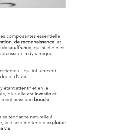
 des composantes essentielle
cation
,
de reconnaissance
, et
nde souffrance
, qui si elle n’est
épercussion la dynamique
scientes – qui influencent
dre et d’agir.
 étant attentif et en le
e, plus elle est
investie
et
créant ainsi une
boucle
 sa tendance naturelle à
e, la discipline tend à
exploiter
de vie
.