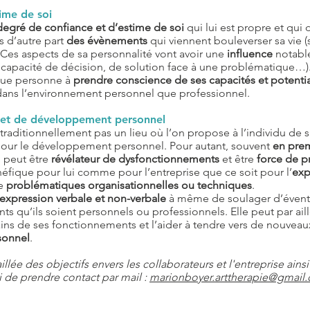
time de soi
degré de confiance et d’estime de soi
qui lui est propre et qui
s d’autre part
des évènements
qui viennent bouleverser sa vie (
 Ces aspects de sa personnalité vont avoir une
influence
notable
e, capacité de décision, de solution face à une problématique…)
que personne à
prendre conscience de ses capacités et potentia
t dans l’environnement personnel que professionnel.
n et de développement personnel
traditionnellement pas un lieu où l’on propose à l’individu de s
pour le développement personnel. Pour autant, souvent
en prem
i peut être
révélateur de dysfonctionnements
et être
force de p
néfique pour lui comme pour l’entreprise que ce soit pour l’
exp
de
problématiques organisationnelles ou techniques
.
expression verbale et non-verbale
à même de soulager d’évent
ants qu’ils soient personnels ou professionnels. Elle peut par ai
ns de ses fonctionnements et l’aider à tendre vers de nouveaux 
sonnel
.
llée des objectifs envers les collaborateurs et l'entreprise ain
i de prendre contact par mail :
marionboyer.arttherapie@gmail