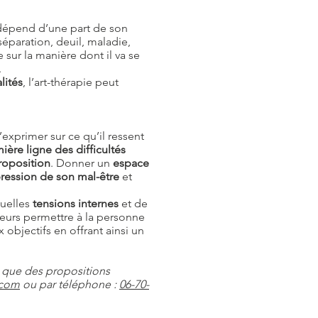
 dépend d’une part de son
séparation, deuil, maladie,
 sur la manière dont il va se
.
lités
, l’art-thérapie peut
’exprimer sur ce qu’il ressent
ière ligne des difficultés
roposition
. Donner un
espace
ression de son mal-être
et
uelles
tensions internes
et de
lleurs permettre à la personne
objectifs en offrant ainsi un
si que des propositions
.com
ou par téléphone :
06-70-