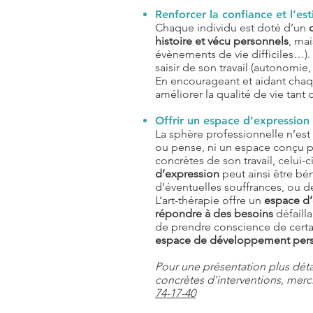
Renforcer la confiance et l’es
Chaque individu est doté d’un
histoire et vécu personnels
, mai
évènements de vie difficiles…).
saisir de son travail (autonomi
En encourageant et aidant cha
améliorer la qualité de vie tan
Offrir un espace d’expressio
La sphère professionnelle n’est 
ou pense, ni un espace conçu 
concrètes de son travail, celui-c
d’expression
peut ainsi être bé
d’éventuelles souffrances, ou 
L’art-thérapie offre un
espace d’
répondre à des besoins
défaill
de prendre conscience de certai
espace de développement per
Pour une présentation plus détai
concrètes d'interventions, merc
74-17-40