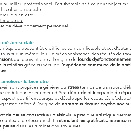
 au milieu professionnel, l’art-thérapie se fixe pour objectifs :
la cohésion sociale
orer le bien-être
stime de soi
n et de développement personnel
ohésion sociale
 en équipe peuvent être difficiles voir conflictuels et ce, d’autan
as tous sur un même lieu. La méconnaissance des réalités de trav
nsions
qui peuvent être à l’origine de
lourds dysfonctionnemen
e la relation
grâce au vécu de l
’expérience commune de la prati
que
.
t améliorer le bien-être
ravail sont propices a générer du
stress
(temps de transport, déla
se traduit par le sentiment d’être
débordé et incapable de répon
on aspect positif encourage et développe les capacités d’adaptat
ng terme et être à l’origine de
nombreux risques psycho-sociau
ant de pause consacré au plaisir
via la pratique artistique perme
e contexte professionnel. En
stimulant les gratifications sensori
e pause
dans les ruminations anxieuses.