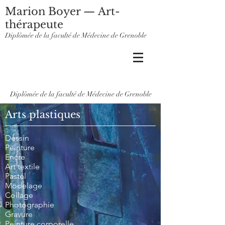
Marion Boyer — Art-
thérapeute
Diplômée de la faculté de Médecine de Grenoble
Diplômée de la faculté de Médecine de Grenoble
Arts plastiques
Dessin
Peinture
Encre
Art textile
Pastel
Modelage
Collage
Photographie
Gravure
Peinture corporelle